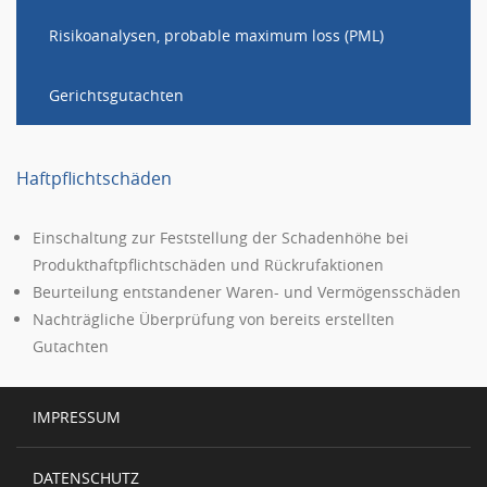
Risikoanalysen, probable maximum loss (PML)
Gerichtsgutachten
Haftpflichtschäden
Einschaltung zur Feststellung der Schadenhöhe bei
Produkthaftpflichtschäden und Rückrufaktionen
Beurteilung entstandener Waren- und Vermögensschäden
Nachträgliche Überprüfung von bereits erstellten
Gutachten
IMPRESSUM
DATENSCHUTZ