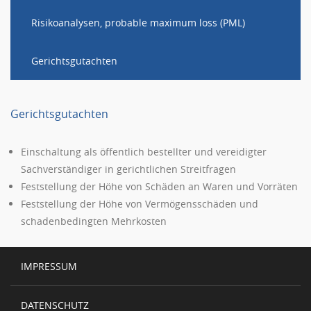
Risikoanalysen, probable maximum loss (PML)
Gerichtsgutachten
Gerichtsgutachten
Einschaltung als öffentlich bestellter und vereidigter
Sachverständiger in gerichtlichen Streitfragen
Feststellung der Höhe von Schäden an Waren und Vorräten
Feststellung der Höhe von Vermögensschäden und
schadenbedingten Mehrkosten
IMPRESSUM
DATENSCHUTZ